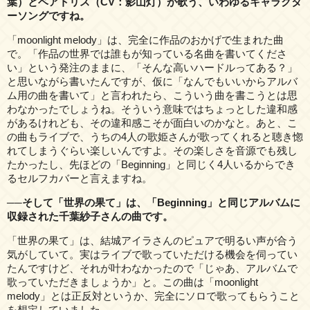
葉）とベアトリス（CV：影山灯）が歌う、いわゆるキャラクタ
ーソングですね。
「moonlight melody」は、完全に作品のおかげで生まれた曲
で。「作品の世界では誰もが知っている名曲を書いてくださ
い」という発注のままに、「そんな高いハードルってある？」
と思いながら書いたんですが、仮に「なんでもいいからアルバ
ム用の曲を書いて」と言われたら、こういう曲を書こうとは思
わなかったでしょうね。そういう意味ではちょっとした違和感
があるけれども、その違和感こそが面白いのかなと。あと、こ
の曲もライブで、うちの4人の歌姫さんが歌ってくれると聴き惚
れてしまうぐらい楽しいんですよ。その楽しさを音源でも残し
たかったし、先ほどの「Beginning」と同じく4人いるからでき
るセルフカバーと言えますね。
──そして「世界の果て」は、「Beginning」と同じアルバムに
収録された千葉紗子さんの曲です。
「世界の果て」は、結城アイラさんのピュアで明るい声が合う
気がしていて。実はライブで歌っていただける機会を伺ってい
たんですけど、それが叶わなかったので「じゃあ、アルバムで
歌っていただきましょうか」と。この曲は「moonlight
melody」とは正反対というか、完全にソロで歌ってもらうこと
を想定していました。