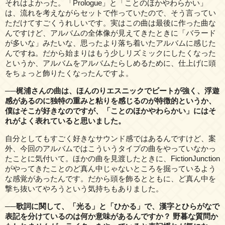
それはよかった。「Prologue」と「ことのほかやわらかい」
は、流れを考えながらセットで作っていたので、そう言ってい
ただけてすごくうれしいです。実はこの曲は最後に作った曲な
んですけど、アルバムの全体像が見えてきたときに「バラード
が多いな」みたいな、思ったより落ち着いたアルバムに感じた
んですね。だから始まりはもう少しリズミックにしたくなった
というか、アルバムをアルバムたらしめるために、仕上げに頭
をちょっと飾りたくなったんですよ。
──梶浦さんの曲は、ほんのりエスニックでビートが強く、浮遊
感があるのに独特の重みと粘りを感じるのが特徴的というか、
僕はそこが好きなのですが、「ことのほかやわらかい」にはそ
れがよく表れていると思いました。
自分としてもすごく好きなサウンド感ではあるんですけど、案
外、今回のアルバムではこういうタイプの曲をやっていなかっ
たことに気付いて。ほかの曲を見渡したときに、FictionJunction
がやってきたことのど真ん中じゃないところを掘っているよう
な感覚があったんです。だから頭を飾るとともに、ど真ん中を
撃ち抜いてやろうという気持ちもありました。
──歌詞に関して、「光る」と「ひかる」で、漢字とひらがなで
表記を分けているのは何か意味があるんですか？ 野暮な質問か