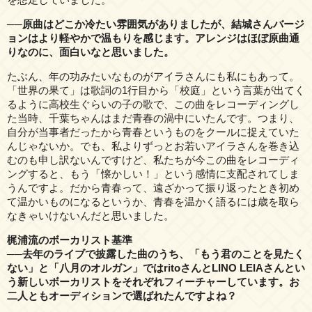
──原曲はどこか冷たい雰囲気がありましたが、結城さんバージ
ョンはより軽やかで温もりを感じます。アレンジはほぼ原曲通
りなのに、面白いなと思いました。
たぶん、年の功みたいなものがアイラさんにも私にもあって。
「世界の果て」は歌詞の1行目から「校庭」という言葉が出てく
るように高校生ぐらいの子の歌で、この曲をレコーディングし
た当時、千葉ちゃんはまだ青春の渦中にいたんです。つまり、
自分が当事者だったから青春というものをクールに捉えていた
んじゃないか。でも、私よりずっとお若いアイラさんを巻き込
むのも申し訳ないんですけど、私たちが今この曲をレコーディ
ングすると、もう「懐かしい！」という感情に支配されてしま
うんですよ。だから青春って、遠ざかって振り返ったとき初め
て温かいものになるというか、青春を温かく語るには歳を取ら
なきゃいけないんだと思いました。
梶浦流のボーカリスト基準
──去年のライブで披露した曲のうち、「もう君のことを見たく
ない」と「八月のオルガン」ではritoさんとLINO LEIAさんとい
う新しいボーカリストをそれぞれフィーチャーしています。お
二人ともオーディションで選ばれたんですよね？