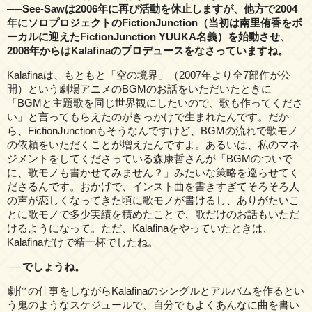
──See-Sawは2006年に再び活動を休止しますが、他方で2004
年にソロプロジェクトのFictionJunction（当初は南里侑香をボ
ーカルに迎えたFictionJunction YUUKA名義）を始動させ、
2008年からはKalafinaのプロデュースをなさっていますね。
Kalafinaは、もともと「空の境界」（2007年より全7部作が公
開）という劇場アニメのBGMのお話をいただいたときに
「BGMと主題歌を同じ世界観にしたいので、歌も作ってくださ
い」と言ってもらえたのがきっかけで生まれたんです。だか
ら、FictionJunctionもそうなんですけど、BGMの流れで歌モノ
の依頼をいただくことが増えたんですよ。あるいは、私のマネ
ジメントをしてくださっている森康哲さんが「BGMのついで
に、歌モノも書かせてみません？」みたいな策略を巡らせてく
ださるんです。おかげで、インスト曲を書きすぎてそろそろ人
の声が恋しくなってきた頃に歌モノが書けるし、ありがたいこ
とに歌モノで多少実績を積めたことで、歌だけのお話もいただ
けるようになって。ただ、Kalafinaをやっていたときは、
Kalafinaだけで精一杯でしたね。
──でしょうね。
劇伴の仕事をしながらKalafinaのシングルとアルバムを作るとい
う鬼のようなスケジュールで、自分でもよくあんなに曲を書い