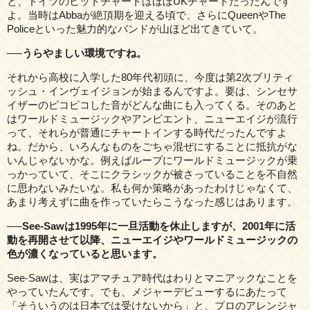
と、ドイツのヒットチャートはほぼUKチャートだったんです
よ。当時はAbbaが絶頂期を迎える頃で、さらにQueenやThe
Policeといった魅力的なバンドが山ほど出てきていて。
──うらやましい環境ですね。
それから高校に入学した80年代初頭に、今度は第2次ブリティ
ッシュ・インヴェイジョンが始まるんですよ。要は、シンセサ
イザーのピコピコした音がどんな曲にも入ってくる。そのあと
はワールドミュージックやアンビエント、ニューエイジが流行
って、それらが普通にチャートインする時代だったんですよ
ね。だから、いろんなものをごちゃ混ぜにすることに抵抗がな
いんじゃないかな。例えばループにワールドミュージックが乗
っかっていて、そこにクラシックが被さっていることを不自然
に思わないみたいな。私も何か策略があったわけじゃなくて、
あまり考えずに曲を作っていたらこうなった感じはあります。
──See-Sawは1995年に一旦活動を休止しますが、2001年に活
動を再開させて以降、ニューエイジやワールドミュージックの
色が濃くなっていると思います。
See-Sawは、実はアマチュア時代はわりとマニアックなことを
やっていたんです。でも、メジャーデビューするにあたって
「そういうのは日本では受けないから」と、プロのアレンジャ