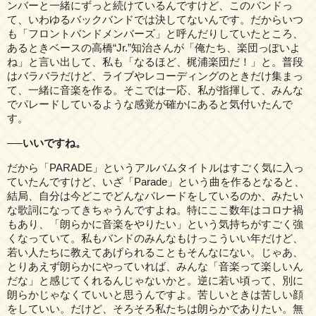
ンバーと一緒にずっと続けているんですけど、このバンドっ
て、いわゆるバックバンドでは決してないんです。だからいつ
も「フロントバンドメンバーズ」と呼んだりしていたところ、
あるときベースの高橋“Jr.”知治さんが「俺たち、楽団っぽいよ
ね」と言い出して、私も「なるほど、梶浦楽団だ！」と。普段
はバラバラだけど、ライブやレコーディングのときだけ集まっ
て、一緒に音楽を作る。そこでは一応、私が指揮して、みんな
でパレードしているような感覚が確かにあると気付いたんで
す。
──いいですね。
だから「PARADE」というアルバムタイトルはすごく気に入っ
ていたんですけど、いざ「Parade」という曲を作るとなると、
結局、自分は今どこでどんなパレードをしているのか、みたい
な歌詞になってきちゃうんですよね。特にここ数年はコロナ禍
もあり、「朗らかに音楽をやりたい」という気持ちがすごく強
くなっていて。私もバンドのみんなもけっこういい年だけど、
若い人たちに教えてあげられることもそんなにない。じゃあ、
とりあえず朗らかにやっていれば、みんな「音楽って楽しいん
だな」と感じてくれるんじゃないかと。逆に若い頃って、別に
朗らかじゃなくていいと思うんですよ。苦しいときは苦しい顔
をしていい。だけど、そろそろ私たちは朗らかでありたい。無