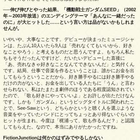
──伸び伸びとやった結果、「機動戦士ガンダムSEED」（2002
年～2003年放送）のエンディングテーマ「あんなに一緒だった
のに」が大ヒットした……という言い方は品がないかもしれま
せんが。
いやいや、大事なことです。デビューが決まったミュージシャ
ンは、たぶん10人いたら9人は「売れなくてもいいから、好き
なことやろう」と考えるものだと思うんですよ。もちろん私た
ちもそうだったんですけど、だいたいデビューした直後に
「あ、売れなきゃ好きなことなんてできないんだ」と気付くん
です。結局、仕事で音楽を作るということは、誰かにお金を出
してもらうということだから、好き勝手やるには好き勝手やる
だけの力がないと、お金を出している人たちに「うん」と言わ
せられない。私はたまたま劇伴のほうである程度認知されてい
たので、「歌も好きにやっていいよ」とお許しが出ただけなん
です。しかも「ガンダム」というビッグタイトルに関われたこ
とで、See-Sawという、どちらかというと聴く人を選ぶような
音楽をやっていたバンドにとってちょっとあり得ないぐらいの
ヒットが生まれ、今度は「梶浦って、歌も作るんだ？」と認識
してもらえた。なので、本当にありがたかったですね。
FictionJunctionは何かのはずみでやるしかない