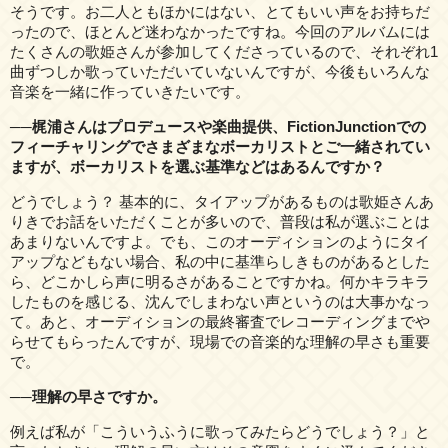
そうです。お二人ともほかにはない、とてもいい声をお持ちだ
ったので、ほとんど迷わなかったですね。今回のアルバムには
たくさんの歌姫さんが参加してくださっているので、それぞれ1
曲ずつしか歌っていただいていないんですが、今後もいろんな
音楽を一緒に作っていきたいです。
──梶浦さんはプロデュースや楽曲提供、FictionJunctionでの
フィーチャリングでさまざまなボーカリストとご一緒されてい
ますが、ボーカリストを選ぶ基準などはあるんですか？
どうでしょう？ 基本的に、タイアップがあるものは歌姫さんあ
りきでお話をいただくことが多いので、普段は私が選ぶことは
あまりないんですよ。でも、このオーディションのようにタイ
アップなどもない場合、私の中に基準らしきものがあるとした
ら、どこかしら声に明るさがあることですかね。何かキラキラ
したものを感じる、沈んでしまわない声というのは大事かなっ
て。あと、オーディションの最終審査でレコーディングまでや
らせてもらったんですが、現場での音楽的な理解の早さも重要
で。
──理解の早さですか。
例えば私が「こういうふうに歌ってみたらどうでしょう？」と