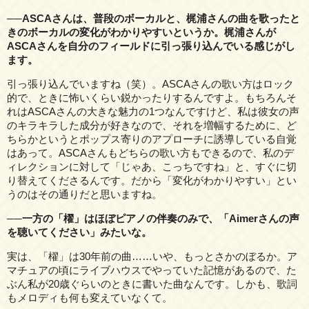
──ASCAさんは、普段のボーカルと、梶浦さんの曲を歌ったと
きのボーカルの変化がわかりやすいというか。梶浦さんが
ASCAさんを自分のフィールドに引っ張り込んでいる感じがし
ます。
引っ張り込んでいますね（笑）。ASCAさんの歌い方はロック
的で、ときに怖いくらい鋭かったりするんですよ。もちろんそ
れはASCAさんの大きな魅力の1つなんですけど、私は彼女の声
のキラキラした成分が好きなので、それを増幅するために、ど
ちらかというとポップス寄りのアプローチに誘導している自覚
はあって。ASCAさんもどちらの歌い方もできるので、私のデ
ィレクションに対して「じゃあ、こっちですね」と、すぐに切
り替えてくださるんです。だから「変化がわかりやすい」とい
うのはその通りだと思いますね。
──一方の「櫂」はほぼピアノの伴奏のみで、「Aimerさんの声
を聴いてください」みたいな。
実は、「櫂」は30年前の曲……いや、もっとさかのぼるか。ア
マチュアの頃にライブハウスでやっていた記憶があるので、た
ぶん私が20歳ぐらいのときに書いた曲なんです。しかも、歌詞
もメロディも何も変えていなくて。