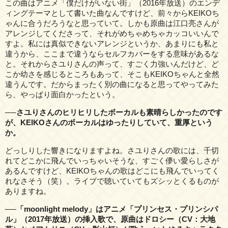
この曲はアニメ「僕だけがいない街」（2016年放送）のエンデ
ィングテーマとして書いた曲なんですけど、前々からKEIKOち
ゃんに合うだろうなと思っていて。しかも原曲は江口亮さんが
アレンジしてくださって、それがめちゃめちゃカッコいいんで
すよ。私には真似できないアレンジというか、あまりにも私と
違うから、ここまで違うならセルフカバーをする意味があるな
と。それからさユりさんの声って、すごく力強いんだけど、ど
こか幼さを感じるところもあって、そこもKEIKOちゃんと全然
違うんです。だからまったく別の曲になると思ってやってみた
ら、やっぱり面白かったという。
──さユりさんのヒリヒリしたボーカルも素晴らしかったのです
が、KEIKOさんのボーカルはゆったりしていて、重厚という
か。
どっしりした響きになりますよね。さユりさんの歌には、千切
れてどこかに飛んでいっちゃいそうな、すごく儚い愛らしさが
あるんですけど、KEIKOちゃんの歌はどこにも飛んでいってく
れなさそう（笑）。ライブで聴いていてもズシッとくるものが
ありますね。
──「moonlight melody」はアニメ「プリンセス・プリンシパ
ル」（2017年放送）の挿入歌で、原曲はドロシー（CV：大地