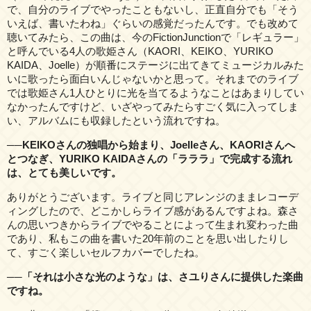
で、自分のライブでやったこともないし、正直自分でも「そう
いえば、書いたわね」ぐらいの感覚だったんです。でも改めて
聴いてみたら、この曲は、今のFictionJunctionで「レギュラー」
と呼んでいる4人の歌姫さん（KAORI、KEIKO、YURIKO
KAIDA、Joelle）が順番にステージに出てきてミュージカルみた
いに歌ったら面白いんじゃないかと思って。それまでのライブ
では歌姫さん1人ひとりに光を当てるようなことはあまりしてい
なかったんですけど、いざやってみたらすごく気に入ってしま
い、アルバムにも収録したという流れですね。
──KEIKOさんの独唱から始まり、Joelleさん、KAORIさんへ
とつなぎ、YURIKO KAIDAさんの「ラララ」で完成する流れ
は、とても美しいです。
ありがとうございます。ライブと同じアレンジのままレコーデ
ィングしたので、どこかしらライブ感があるんですよね。森さ
んの思いつきからライブでやることによって生まれ変わった曲
であり、私もこの曲を書いた20年前のことを思い出したりし
て、すごく楽しいセルフカバーでしたね。
──「それは小さな光のような」は、さユりさんに提供した楽曲
ですね。