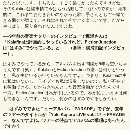
たなと思います。もちろん、すごく楽しかったんですけどね。
そのKalafinaは諸事情で今はもう活動していないのですが、結果
的に、これまでお付き合いのなかった歌い手さんともご一緒で
きる機会が増えて、それはそれで今すごく楽しいです。だから
やっぱり、巡り合わせなんですよね。
──9年前の音楽ナタリーのインタビューで梶浦さんは
「Kalafinaは計画的にやっているけれど、FictionJunction
は“はずみ”でやっている」と……（参照：梶浦由記インタビュ
ー）。
はずみでやっているから、アルバムを出す間隔が9年も空いちゃ
うんです（笑）。KalafinaとFictionJunctionの違いは何かという
と、私が中にいるかいないかなんですよ。つまり、Kalafinaの中
に私はいないし、ライブでも私は演奏しないので、私が不在で
も稼働できる。だからきちんとした音楽活動ができたんです。
一方、FictionJunctionは私が中にいるので、私が忙しいときは何
もできないんです。だから、何かのはずみでやるしかない。
──はずみでできたニューアルバム「PARADE」ですが、去年
のツアーのタイトルが「Yuki Kajiura LIVE vol.#17 ～PARADE
～」なんですよね。ツアーの時点でアルバムの構想はあったん
ですか？