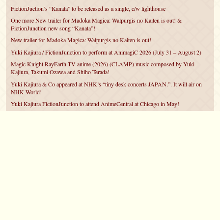
FictionJuction’s “Kanata” to be released as a single, c/w lighthouse
One more New trailer for Madoka Magica: Walpurgis no Kaiten is out! &
FictionJunction new song “Kanata”!
New trailer for Madoka Magica: Walpurgis no Kaiten is out!
Yuki Kajiura / FictionJunction to perform at AnimagiC 2026 (July 31 – August 2)
Magic Knight RayEarth TV anime (2026) (CLAMP) music composed by Yuki
Kajiura, Takumi Ozawa and Shiho Terada!
Yuki Kajiura & Co appeared at NHK’s “tiny desk concerts JAPAN.”. It will air on
NHK World!
Yuki Kajiura FictionJunction to attend AnimeCentral at Chicago in May!
YUUKA Nanri comes back for YKL vol.#22 & New PMMM Walpurgis no Kaiten
PV!
Yuki Kajiura LIVE vol.#21～60 Songs～ (Aug 24 2025) BD release announced!
©2007 – 2026
canta-per-me.net
Forum
Gallery
Chat
Privacy Policy