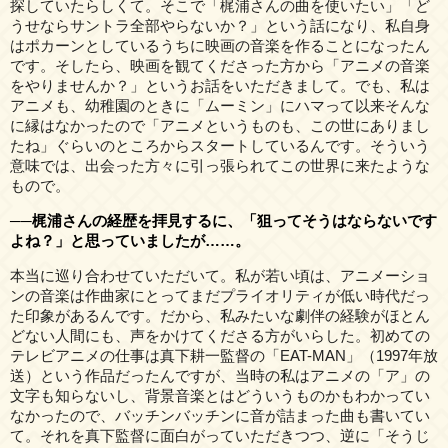
探していたらしくて。そこで「梶浦さんの曲を使いたい」「ど
うせならサントラ全部やらないか？」という話になり、私自身
はポカーンとしているうちに映画の音楽を作ることになったん
です。そしたら、映画を観てくださった方から「アニメの音楽
をやりませんか？」というお話をいただきまして。でも、私は
アニメも、幼稚園のときに「ムーミン」にハマって以来そんな
に縁はなかったので「アニメというものも、この世にありまし
たね」ぐらいのところからスタートしているんです。そういう
意味では、出会った方々に引っ張られてこの世界に来たような
もので。
──梶浦さんの経歴を拝見するに、「狙ってそうはならないです
よね？」と思っていましたが……。
本当に巡り合わせていただいて。私が若い頃は、アニメーショ
ンの音楽は作曲家にとってまだプライオリティが低い時代だっ
た印象があるんです。だから、私みたいな劇伴の経験がほとん
どない人間にも、声をかけてくださる方がいらした。初めての
テレビアニメの仕事は真下耕一監督の「EAT-MAN」（1997年放
送）という作品だったんですが、当時の私はアニメの「ア」の
文字も知らないし、背景音楽とはどういうものかもわかってい
なかったので、バッチンバッチンに音が詰まった曲も書いてい
て。それを真下監督に面白がっていただきつつ、逆に「そうじ