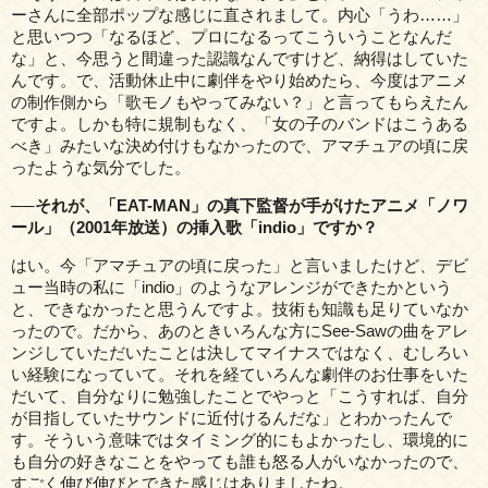
ーさんに全部ポップな感じに直されまして。内心「うわ……」
と思いつつ「なるほど、プロになるってこういうことなんだ
な」と、今思うと間違った認識なんですけど、納得はしていた
んです。で、活動休止中に劇伴をやり始めたら、今度はアニメ
の制作側から「歌モノもやってみない？」と言ってもらえたん
ですよ。しかも特に規制もなく、「女の子のバンドはこうある
べき」みたいな決め付けもなかったので、アマチュアの頃に戻
ったような気分でした。
──それが、「EAT-MAN」の真下監督が手がけたアニメ「ノワ
ール」（2001年放送）の挿入歌「indio」ですか？
はい。今「アマチュアの頃に戻った」と言いましたけど、デビ
ュー当時の私に「indio」のようなアレンジができたかという
と、できなかったと思うんですよ。技術も知識も足りていなか
ったので。だから、あのときいろんな方にSee-Sawの曲をアレ
ンジしていただいたことは決してマイナスではなく、むしろい
い経験になっていて。それを経ていろんな劇伴のお仕事をいた
だいて、自分なりに勉強したことでやっと「こうすれば、自分
が目指していたサウンドに近付けるんだな」とわかったんで
す。そういう意味ではタイミング的にもよかったし、環境的に
も自分の好きなことをやっても誰も怒る人がいなかったので、
すごく伸び伸びとできた感じはありましたね。