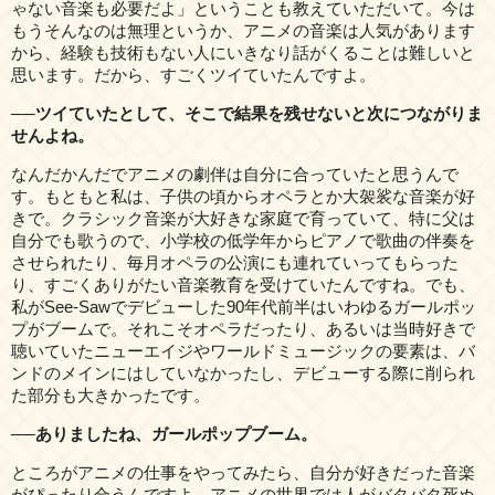
ゃない音楽も必要だよ」ということも教えていただいて。今は
もうそんなのは無理というか、アニメの音楽は人気があります
から、経験も技術もない人にいきなり話がくることは難しいと
思います。だから、すごくツイていたんですよ。
──ツイていたとして、そこで結果を残せないと次につながりま
せんよね。
なんだかんだでアニメの劇伴は自分に合っていたと思うんで
す。もともと私は、子供の頃からオペラとか大袈裟な音楽が好
きで。クラシック音楽が大好きな家庭で育っていて、特に父は
自分でも歌うので、小学校の低学年からピアノで歌曲の伴奏を
させられたり、毎月オペラの公演にも連れていってもらった
り、すごくありがたい音楽教育を受けていたんですね。でも、
私がSee-Sawでデビューした90年代前半はいわゆるガールポッ
プがブームで。それこそオペラだったり、あるいは当時好きで
聴いていたニューエイジやワールドミュージックの要素は、バ
ンドのメインにはしていなかったし、デビューする際に削られ
た部分も大きかったです。
──ありましたね、ガールポップブーム。
ところがアニメの仕事をやってみたら、自分が好きだった音楽
がぴったり合うんですよ。アニメの世界では人がバタバタ死ぬ