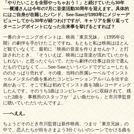
「やりたいことを全部やっちゃおう！」と続けていたら30年
──
梶浦
さんは今年の7月に音楽活動30周年を迎えます。具体的
にはご自身が在籍したバンド、See-Sawが1993年にメジャーデ
ビューしてから30年が経つわけですが、キャリアを振り返って
ターニングポイントになった出来事を挙げるとすれば？
一番のターニングポイントは、映画「東京兄妹」（1995年公
開）の劇伴を手がけたことですね。もともと私は映画はほとん
ど観ていなくて、最初に「映画の音楽を作りませんか？」と打
診されたとき、「そういえば、映画には音楽が流れていたかも
しれない」と思ったぐらいで。だから劇伴の仕事は自分で選ん
だものではなくて……See-Sawというバンドでデビューしたも
ののさっぱり売れず、その後、当時の所属レーベルでインスト
ゥルメンタルの曲を集めたコンピレーションアルバムを出す企
画があって、そこで私は初めてインスト曲を3曲レコーディング
したんです。そのうち1曲はコンピレーションに収録されて、残
った2曲を、事務所のスタッフが「よい曲だから」と市川準監督
に聴いていただいたんですよ。
──へええ。
ちょうどそのとき市川監督は新作映画、つまり「東京兄妹」の
中で、恋人たちが街をさまよう3分ぐらいのシーンでかける曲を