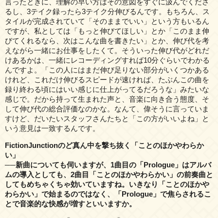
言ったときに、理解の早い方はその意図をすぐに汲んでくださ
るし、3テイク録ったら3テイク分伸びるんです。もちろん、ス
タイルが完成されていて「そのままでいい」という方もいるん
ですが、私としては「もっと伸びてほしい」とか「このまま伸
びてくれるなら、次はこんな曲を書きたい」とか、伸び代を考
えながら一緒にお仕事をしたくて。そういった伸び代がどれだ
けあるかは、一緒にレコーディングすれば10分ぐらいでわかる
んですよ。「この人にはまだ伸び足りない部分がいくつかある
けれど、これだけ伸びるスピードが速ければ、たぶんこの曲を
録り終わる頃にはいい感じに仕上がってるだろうな」みたいな
感じで。だから持って生まれた声と、音楽に向き合う態度、そ
して伸び代の総合評価なのかな。なんて、偉そうに言っていま
すけど、だいたいスタッフさんたちと「この方がいいよね」と
いう意見は一致するんです。
FictionJunctionのど真ん中を撃ち抜く「ことのほかやわらか
い」
──新曲についても伺いますが、1曲目の「Prologue」はアルバ
ムの導入としても、2曲目「ことのほかやわらかい」の前奏曲と
してもめちゃくちゃ効いていますね。いきなり「ことのほかや
わらかい」で始まるのではなく、「Prologue」で焦らされるこ
とで音楽的な快感が増すといいますか。