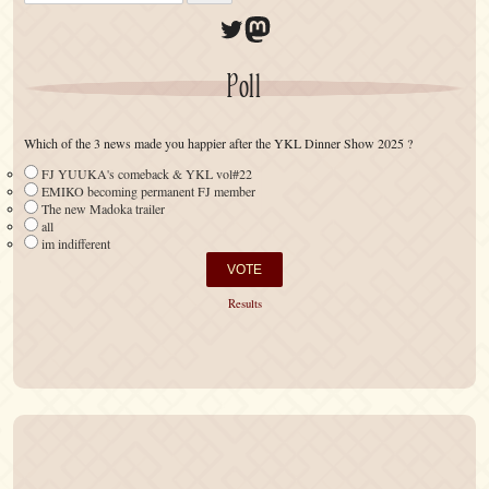
Twitter
Mastodon
Poll
Which of the 3 news made you happier after the YKL Dinner Show 2025 ?
FJ YUUKA's comeback & YKL vol#22
EMIKO becoming permanent FJ member
The new Madoka trailer
all
im indifferent
Results