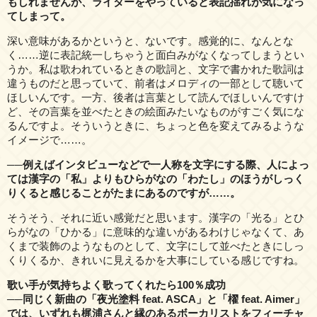
もしれませんが、ライターをやっていると表記揺れが気になっ
てしまって。
深い意味があるかというと、ないです。感覚的に、なんとな
く……逆に表記統一しちゃうと面白みがなくなってしまうとい
うか。私は歌われているときの歌詞と、文字で書かれた歌詞は
違うものだと思っていて、前者はメロディの一部として聴いて
ほしいんです。一方、後者は言葉として読んでほしいんですけ
ど、その言葉を並べたときの絵面みたいなものがすごく気にな
るんですよ。そういうときに、ちょっと色を変えてみるような
イメージで……。
──例えばインタビューなどで一人称を文字にする際、人によっ
ては漢字の「私」よりもひらがなの「わたし」のほうがしっく
りくると感じることがたまにあるのですが……。
そうそう、それに近い感覚だと思います。漢字の「光る」とひ
らがなの「ひかる」に意味的な違いがあるわけじゃなくて、あ
くまで装飾のようなものとして、文字にして並べたときにしっ
くりくるか、きれいに見えるかを大事にしている感じですね。
歌い手が気持ちよく歌ってくれたら100％成功
──同じく新曲の「夜光塗料 feat. ASCA」と「櫂 feat. Aimer」
では、いずれも梶浦さんと縁のあるボーカリストをフィーチャ