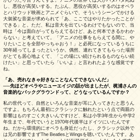
し、悪役が高笑いする。たぶん、悪役が高笑いするのはオペラ
とハリウッド映画とアニメぐらいで、そういうシーンでかける
大袈裟な音楽が求められて「あ、ここではやりたかったことが
できる」と。ただ、私は音大を出ているわけでもないので、当
時は「今は面白がってもらえてるけど、あと何本できるかわか
らない」と考えていて。「アニメの仕事をもらえてる間に、や
りたいことを全部やっちゃおう！」と必死になっているうちに
30年経ってしまったというか。偶然、連れてきてもらった場所
がとても居心地よくて、「この場にい続けられるものならい続
けたい」と思っていたら「いいよ」と言われたような感覚です
ね。
「あ、売れなきゃ好きなことなんてできないんだ」
──先ほどオペラやニューエイジの話が出ましたが、梶浦さんの
音楽的なバックグラウンドって、どうなっているんですか？
私の世代って、自然といろんな音楽が耳に入ってきたと思うん
ですよ。もちろん最初にクラシックに触れたという点で両親の
影響はものすごく大きいんですけど、私は小学3年生から中学2
年生まで、年代でいうと1970年代後半はドイツにいたんです
ね。だから環境的にオペラも身近だったし、クラシック以外で
は兄の影響でまずThe BeatlesとWingsを聴いていたんです。あ