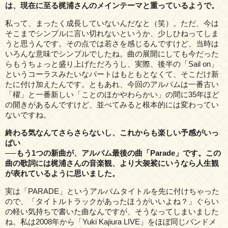
は、現在に至る梶浦さんのメインテーマと重っているようで。
私って、まったく成長していないんだなと（笑）。ただ、今は
そこまでシンプルに言い切れないというか、少しひねってしま
うと思うんです。その点では若さを感じるんですけど、当時は
いろんな意味でシンプルでしたね。曲の展開にしても今だった
らもうちょっと盛り上げただろうし、実際、後半の「Sail on」
というコーラスみたいなパートはもともとなくて、そこだけ新
たに付け加えたんです。ともあれ、今回のアルバムは一番古い
「櫂」と一番新しい「ことのほかやわらかい」の間に35年ほど
の開きがあるんですけど、並べてみると根本的には変わってい
ないですね。
終わる気なんてさらさらないし、これからも楽しい予感がいっ
ぱい
──もう1つの新曲が、アルバム最後の曲「Parade」です。この
曲の歌詞には梶浦さんの音楽観、より大袈裟にいうなら人生観
が表れているように思いました。
実は「PARADE」というアルバムタイトルを先に付けちゃった
ので、「タイトルトラックがあったほうがいいよね？」ぐらい
の軽い気持ちで書いた曲なんですが、そうなってしまいました
ね。私は2008年から「Yuki Kajiura LIVE」をほぼ同じバンドメ