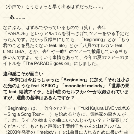
（小声で）もうちょっと早く出るはずだった……。
──あ……。
なにぶん、はずみでやっているもので（笑）。去年
「PARADE」というアルバムを引っさげてツアーをやる予定だ
ったんです。だから収録曲にしても、「Beginning」とか「もう
君のことを見たくない feat. rito」とか「八月のオルガン feat.
LINO LEIA」とか、去年や一昨年のツアーで披露している曲も
多いんですよ。そういう事情もあって、今年の夏のツアーのタ
イトルを「The PARADE goes on」にしました。
違和感こそが面白い
──本作には今おっしゃった「Beginning」に加え「それは小さ
な光のような feat. KEIKO」「moonlight melody」「世界の果
て feat. 結城アイラ」と計4曲のセルフカバーが収録されていま
すが、選曲の基準はあるんですか？
「Beginning」は、一昨年のツアー（「Yuki Kajiura LIVE vol.#16
～Sing a Song Tour～」）を始めるときに、策略家の森さんが
「これ、ライブの始まりの曲にいいんじゃない？」と提案して
くださって。もともと声優の千葉紗子ちゃんの1stアルバム
（2003年発売の「melody」）の1曲目に入れるために書いた曲