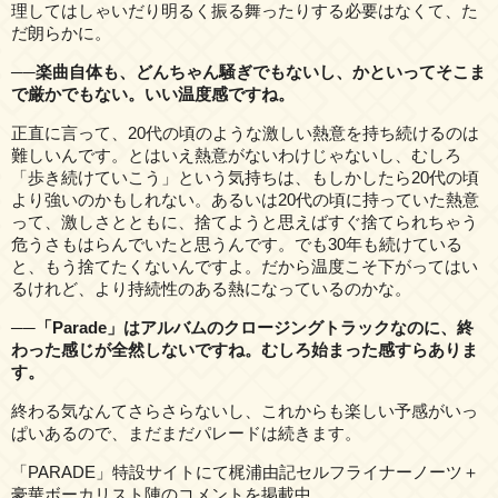
理してはしゃいだり明るく振る舞ったりする必要はなくて、た
だ朗らかに。
──楽曲自体も、どんちゃん騒ぎでもないし、かといってそこま
で厳かでもない。いい温度感ですね。
正直に言って、20代の頃のような激しい熱意を持ち続けるのは
難しいんです。とはいえ熱意がないわけじゃないし、むしろ
「歩き続けていこう」という気持ちは、もしかしたら20代の頃
より強いのかもしれない。あるいは20代の頃に持っていた熱意
って、激しさとともに、捨てようと思えばすぐ捨てられちゃう
危うさもはらんでいたと思うんです。でも30年も続けている
と、もう捨てたくないんですよ。だから温度こそ下がってはい
るけれど、より持続性のある熱になっているのかな。
──「Parade」はアルバムのクロージングトラックなのに、終
わった感じが全然しないですね。むしろ始まった感すらありま
す。
終わる気なんてさらさらないし、これからも楽しい予感がいっ
ぱいあるので、まだまだパレードは続きます。
「PARADE」特設サイトにて梶浦由記セルフライナーノーツ＋
豪華ボーカリスト陣のコメントを掲載中