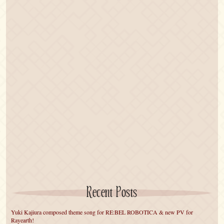
Recent Posts
Yuki Kajiura composed theme song for RE:BEL ROBOTICA & new PV for
Rayearth!