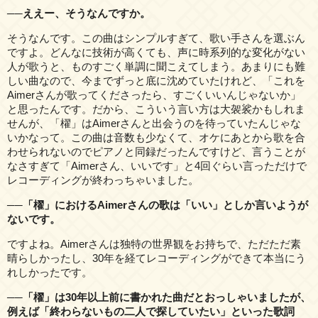
──ええー、そうなんですか。
そうなんです。この曲はシンプルすぎて、歌い手さんを選ぶん
ですよ。どんなに技術が高くても、声に時系列的な変化がない
人が歌うと、ものすごく単調に聞こえてしまう。あまりにも難
しい曲なので、今までずっと底に沈めていたけれど、「これを
Aimerさんが歌ってくださったら、すごくいいんじゃないか」
と思ったんです。だから、こういう言い方は大袈裟かもしれま
せんが、「櫂」はAimerさんと出会うのを待っていたんじゃな
いかなって。この曲は音数も少なくて、オケにあとから歌を合
わせられないのでピアノと同録だったんですけど、言うことが
なさすぎて「Aimerさん、いいです」と4回ぐらい言っただけで
レコーディングが終わっちゃいました。
──「櫂」におけるAimerさんの歌は「いい」としか言いようが
ないです。
ですよね。Aimerさんは独特の世界観をお持ちで、ただただ素
晴らしかったし、30年を経てレコーディングができて本当にう
れしかったです。
──「櫂」は30年以上前に書かれた曲だとおっしゃいましたが、
例えば「終わらないもの二人で探していたい」といった歌詞