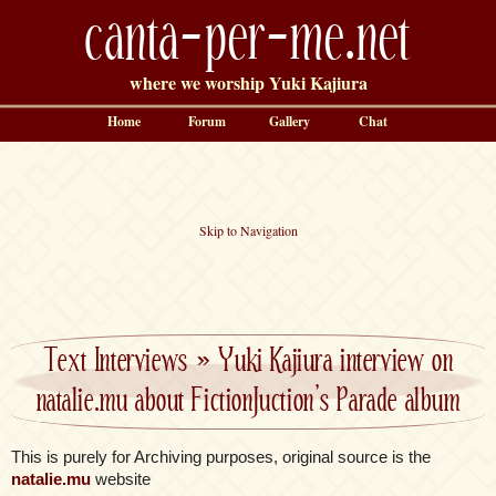
canta-per-me.net
where we worship Yuki Kajiura
Home
Forum
Gallery
Chat
Skip to Navigation
Text Interviews
»
Yuki Kajiura interview on
natalie.mu about FictionJuction’s Parade album
This is purely for Archiving purposes, original source is the
natalie.mu
website