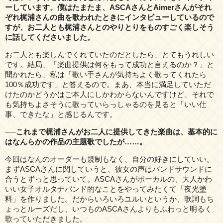
ーしています。僕はたまたま、ASCAさんとAimerさんがそれ
ぞれ梶浦さんの曲を歌われたときにインタビューしているので
すが、お二人とも梶浦さんとのやりとりをものすごく楽しそう
に話してくださいました。
お二人とも楽しんでくれていたのだとしたら、とてもうれしい
です。結局、「楽曲提供は何をもって成功と言えるのか？」と
聞かれたら、私は「歌い手さんが気持ちよく歌ってくれたら
100％成功です」と答えるので。まあ、本当に満足していただ
けたのかどうかはご本人にしかわからないんですけど、それで
も気持ちよさそうに歌っていらっしゃるのを見ると「いい仕
事、できたな」と感じるんです。
──これまで梶浦さんがお二人に提供してきた楽曲は、基本的に
はなんらかの作品の主題歌でしたが……。
今回はなんのオーダーも規制もなく、自分の好きにしていい。
まずASCAさんに関していうと、彼女の声はバンドサウンドに
合うとずっと思っていて。ASCAさんがボーカルの、大人かわ
いい女子オルタナバンド的なことをやってみたくて「夜光塗
料」を作りました。だからいろいろユルいというか、歌詞もち
ょっとルーズだし、いつものASCAさんよりもふわっと明るく
歌っていただきました。