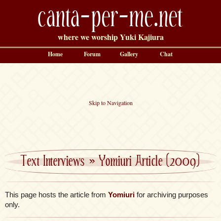
canta-per-me.net
where we worship Yuki Kajiura
Home
Forum
Gallery
Chat
Skip to Navigation
Text Interviews
»
Yomiuri Article (2009)
This page hosts the article from
Yomiuri
for archiving purposes
only.