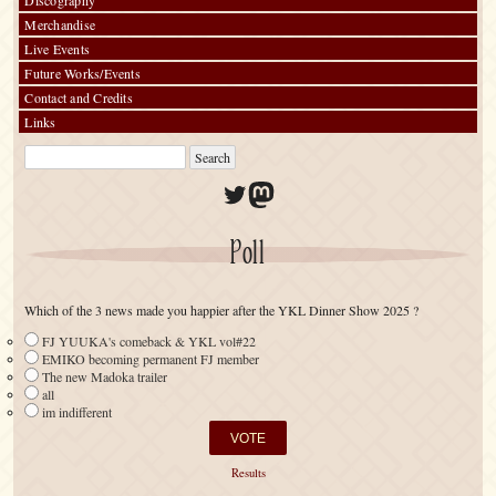
Merchandise
Live Events
Future Works/Events
Contact and Credits
Links
Twitter
Mastodon
Poll
Which of the 3 news made you happier after the YKL Dinner Show 2025 ?
FJ YUUKA's comeback & YKL vol#22
EMIKO becoming permanent FJ member
The new Madoka trailer
all
im indifferent
Results