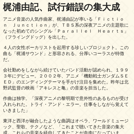
梶浦由記、試行錯誤の集大成
アニメ音楽の人気作曲家、梶浦由記が率いる「Ｆｉｃｔｉｏ
ｎ Ｊｕｎｃｔｉｏｎ」が、ＴＢＳ系の深夜アニメの主題歌に
なった初めてのシングル「Ｐａｒａｌｌｅｌ Ｈｅａｒｔｓ」
（フライングドッグ）を出した。
４人の女性ボーカリストを起用する珍しいプロジェクト。この
曲も「梶浦サウンド」と形容される、分厚いコーラスが特徴
だ。
会社勤めをしながら続けていたバンド活動が認められ、１９９
３年にデビュー。２００２年、アニメ「機動戦士ガンダムＳＥ
ＥＤ」のエンディングテーマを手がけ注目を集めた。昨年は北
野武監督の映画「アキレスと亀」の音楽を担当した。
作曲は独学。「深夜アニメの黎明期で意外性のあるものが受け
入れられた。トライ・アンド・エラー。仕事をしながら覚えて
いきました」
東洋と西洋が融合したような曲調はオペラ、ワールドミュージ
ック、聖歌、テクノなど、「これまで聴いてきた音楽の集大
成。これらの音楽を経由してきたことが血肉になっていま