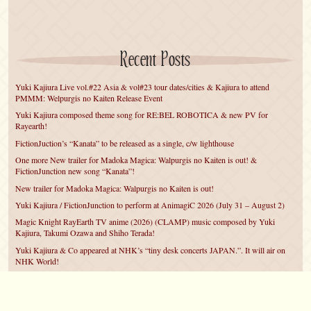
Recent Posts
Yuki Kajiura Live vol.#22 Asia & vol#23 tour dates/cities & Kajiura to attend
PMMM: Welpurgis no Kaiten Release Event
Yuki Kajiura composed theme song for RE:BEL ROBOTICA & new PV for
Rayearth!
FictionJuction’s “Kanata” to be released as a single, c/w lighthouse
One more New trailer for Madoka Magica: Walpurgis no Kaiten is out! &
FictionJunction new song “Kanata”!
New trailer for Madoka Magica: Walpurgis no Kaiten is out!
Yuki Kajiura / FictionJunction to perform at AnimagiC 2026 (July 31 – August 2)
Magic Knight RayEarth TV anime (2026) (CLAMP) music composed by Yuki
Kajiura, Takumi Ozawa and Shiho Terada!
Yuki Kajiura & Co appeared at NHK’s “tiny desk concerts JAPAN.”. It will air on
NHK World!
Yuki Kajiura FictionJunction to attend AnimeCentral at Chicago in May!
YUUKA Nanri comes back for YKL vol.#22 & New PMMM Walpurgis no Kaiten
PV!