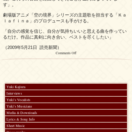
す」。
劇場版アニメ「空の境界」シリーズの主題歌を担当する「Ｋａ
ｌａｆｉｎａ」のプロデュースも手がける。
「自分の感覚を信じ、自分が気持ちいいと思える曲を作ってい
るだけ。作品に真剣に向き合い、ベストを尽くしたい」
（2009年5月21日 読売新聞）
on
Comments Off
Yomiuri
Article
(2009)
Yuki Kajiura
Interviews
Yuki’s Vocalists
Yuki’s Musicians
Media & Downloads
Lyrics & Song Info
Sheet Music
Discography