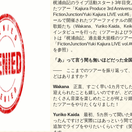
梶浦由記のライブ活動スタート3年目突
たツアー「Kajiura Produce 3rd Annivers
FictionJunction/Yuki Kajiura LIVE 
ールで開催されたツアーファイナルの
歌姫たち（Wakana、Yuriko Kaida、Ke
インタビューを行った（ツアーおよび
トは『梶浦由記、過去最大規模のツアー
「FictionJunction/Yuki Kajiura LIVE v
を参照）。
「あ」って言う間も無いほどだった全
―― ここまでのツアーを振り返って
どはありますか？
Wakana
正直、すごく早い1カ月でし
迎えられたことも嬉しいのですが、ど
たくさん音楽を楽しめたことが何より
たツアーをやりたくなりました！
Yuriko Kaida
最初、5カ所って聞いた
ったんですけど実際にはあっという間で
追加でライブをやりたいくらいです（