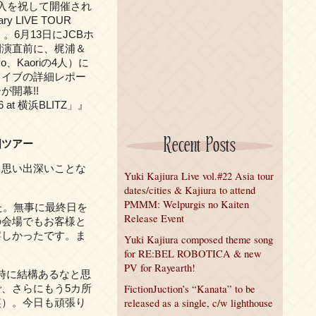
入を祝して開催され
ary LIVE TOUR
vol.#6」。6月13日にJCBホ
開演直前に、梶浦＆
iko、Kaoriの4人）に
ライブの詳細レポー
が開幕!!
ol.#6 at 横浜BLITZ」』
Recent Posts
国ツアー
、思い出深いことな
Yuki Kajiura Live vol.#22 Asia tour
dates/cities & Kajiura to attend
PMMM: Welpurgis no Kaiten
た。無事に最終日を
Release Event
の会場でもお客様と
嬉しかったです。ま
Yuki Kajiura composed theme song
for RE:BEL ROBOTICA & new
PV for Rayearth!
時に結構あるなと思
、さらにもう5カ所
FictionJuction’s “Kanata” to be
笑）。今日も頑張り
released as a single, c/w lighthouse