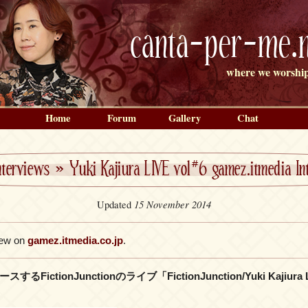
canta-per-me.n
where we worship
Home
Forum
Gallery
Chat
nterviews
»
Yuki Kajiura LIVE vol#6 gamez.itmedia In
15 November 2014
Updated
view on
gamez.itmedia.co.jp
.
ictionJunctionのライブ「FictionJunction/Yuki Kajiura 