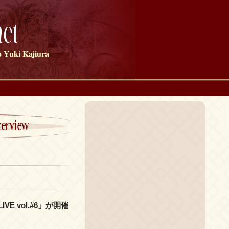
et
 Yuki Kajiura
terview
LIVE vol.#6」が開催