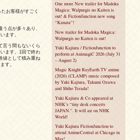
One more New trailer for Madoka
Magica: Walpurgis no Kaiten is
ったお客様がすごく
out! & FictionJunction new song
“Kanata”!
違う点が多々あり、
New trailer for Madoka Magica:
思います。
Walpurgis no Kaiten is out!
て言う間もないくら
Yuki Kajiura / FictionJunction to
います。1回で終わ
perform at AnimagiC 2026 (July 31
験値として積み重ね
– August 2)
います。
Magic Knight RayEarth TV anime
(2026) (CLAMP) music composed
by Yuki Kajiura, Takumi Ozawa
and Shiho Terada!
Yuki Kajiura & Co appeared at
NHK’s “tiny desk concerts
JAPAN.”. It will air on NHK
World!
Yuki Kajiura FictionJunction to
attend AnimeCentral at Chicago in
May!