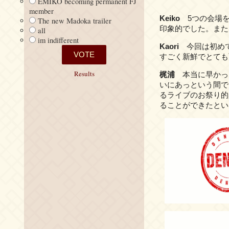
EMIKO becoming permanent FJ
member
Keiko
5つの会場を
The new Madoka trailer
印象的でした。また
all
im indifferent
Kaori
今回は初めて
すごく新鮮でとても
Results
梶浦
本当に早かっ
いにあっという間で
るライブのお祭り的
ることができたとい