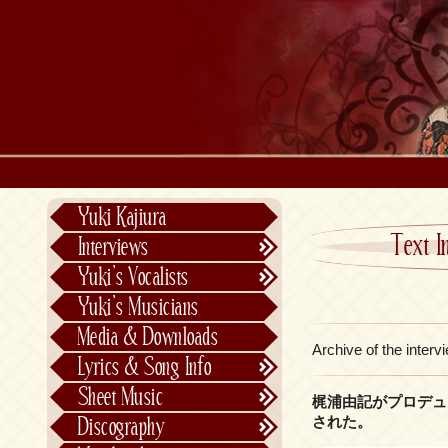
Yuki Kajiura
Text I
Interviews
Text Interviews
Yuki’s Vocalists
Video Interviews
Individual Vocalists
Yuki’s Musicians
FictionJunction
Media & Downloads
Kalafina
Archive of the inter
Lyrics & Song Info
See-Saw
Lyrics & Song Info
Sheet Music
梶浦由記がプロデュースするF
Saeko Chiba
About Kajiurago
Official
された。
Discography
Unofficial
Chronological