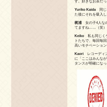
す。好きなお茶だっ
Yuriko Kaida
同じな
た後にそれを吸入し
梶浦
女の子4人なの
てますね……（笑）
Keiko
私も同じくケ
トたちで、毎回毎回
高いモチベーション
Kaori
レコーディン
に「ここはみんなが
タンスが明確になっ