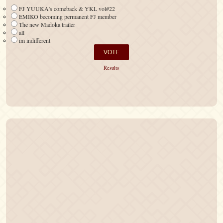
FJ YUUKA's comeback & YKL vol#22
EMIKO becoming permanent FJ member
The new Madoka trailer
all
im indifferent
Results