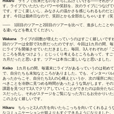
Hikaru
ライブで出来たものをさらに広げていける――それがツ
す。ライブでいただいたパワーや笑顔を、次のライブにつなげて
です。すごく楽しいし、みなさんの温かさを感じられるものだと
ます。今日は最終日なので、笑顔とかも全部出しちゃいます（笑
―― 1回目のツアーと2回目のツアーを比べて、進歩したことや
る違いなどを教えてください。
Wakana
ライブの回数が増えたっていうのはすごく嬉しいです
回のツアーは全部で3カ所だったのですが、今回は1カ月の間、毎
にライブを開催させていただきました。毎回、3人それぞれが「
ところを気をつけよう」とじっくり考えるところもあって、すご
カ月だったと思います。ツアーは本当に楽しいなと思いました。
Keiko
1カ月もの間、毎週末にライブがあるっていうのは初めて
で、自分たちも未知なところがありました。でも、インターバル
あったからこそ、自分たち3人の心構えというか、次の場所に向
べきことを冷静に見つめる時間があったような気がします。その
課題を見つけて3人でクリアしていくことができたのは自分たち
スだったし、それがステージをご覧になった方にもお分かりいた
この上なく嬉しいです。
Hikaru
ちらっと2人の方を向いたらこっちを向いてくれるよう
なコミュニケーションが前よりもすぐできるようになりました。