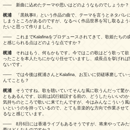
―― 新曲に込めたテーマや思いはどのようなものでしょうか？
梶浦
「黒執事II」という作品の曲で、テーマを言うとネタバレ
しまうところがあるのですが、なるべく作品世界を写し取るよう
たいと思って作りました。
―― これまでKalafinaをプロデュースされてきて、歌姫たちの
と感じられる点はどのような点ですか？
梶浦
それはもう、何もかもです。今ではこの歌はどう歌って欲
ったことを本人たちにかなり任せていますし、成長点を挙げれば
ないです。
―― では今後は梶浦さんとKalafina、お互いに切磋琢磨してい
んてことも？
梶浦
そうですね。歌を聴いていてそんな風に歌うんだって驚か
ともあるんです。以前は試行錯誤する前の、どうしたらいいのか
気持ちのところで歌いに来てたんですが、今はみんなこういう風
いというのを持っているので、とても音楽的な方向で作業させて
るなと感じています。
―― 8月6日には香港ライブもあるそうですが、将来やってみた
夢はどんなものですか？