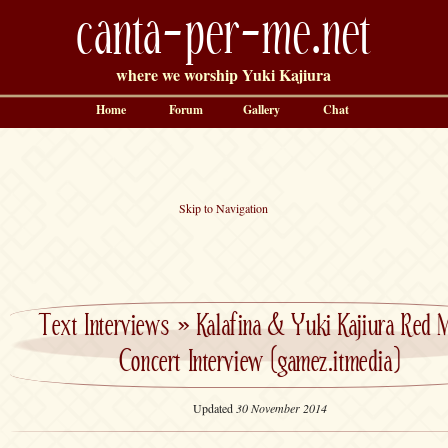
canta-per-me.net
where we worship Yuki Kajiura
Home
Forum
Gallery
Chat
Skip to Navigation
Text Interviews
»
Kalafina & Yuki Kajiura Red 
Concert Interview (gamez.itmedia)
Updated
30 November 2014