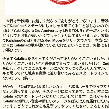
「今日は千秋楽にお越しくださってありがとうございます。普段
ってKalafinaのステージにしゃしゃり出てくることはしないの
回は『Yuki Kajiura 3rd Anniversary LIVE TOUR』の一環と
どうしてもお礼が言いたくてしゃしゃり出てまいりました。皆様
でKalafinaの2ndアルバムRed Moonをリリースできて、本当
方々にKalafinaの歌を聴いていただけたということは、何物に
い喜びです。
今までKalafinaを見守ってくださってありがとうございました。
りがとうございました”と過去形で言ってしまいましたけど、2n
を出し、そしてここJCBホールに来てつくづく思ったんですが、
ルと思っていた地点も実際に辿り着いてみるとスタートラインで
ないなって（笑）。
だから、『2ndアルバム出したいな』、『JCBホールでライブや
な』と思ってましたが、今ステージに立ってみて、ここが本当に
Kalafinaのスタートラインだという気がしています。これからも
Kalafinaの新しい音楽や新しいステージをばんばんお届けした
います。どうぞこれからも見守ってやってください。よろしくお