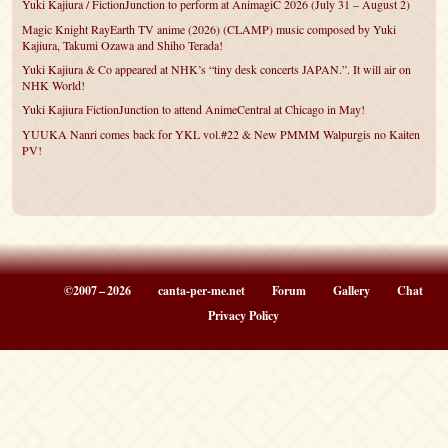
Yuki Kajiura / FictionJunction to perform at AnimagiC 2026 (July 31 – August 2)
Magic Knight RayEarth TV anime (2026) (CLAMP) music composed by Yuki
Kajiura, Takumi Ozawa and Shiho Terada!
Yuki Kajiura & Co appeared at NHK’s “tiny desk concerts JAPAN.”. It will air on
NHK World!
Yuki Kajiura FictionJunction to attend AnimeCentral at Chicago in May!
YUUKA Nanri comes back for YKL vol.#22 & New PMMM Walpurgis no Kaiten
PV!
©2007 – 2026
canta-per-me.net
Forum
Gallery
Chat
Privacy Policy