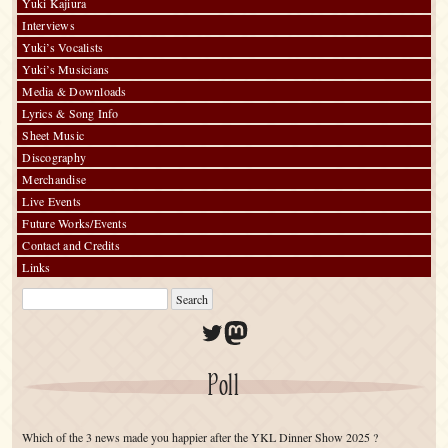
Yuki Kajiura
Interview
Interviews
(gamez.itmedia)
Yuki’s Vocalists
Yuki’s Musicians
Media & Downloads
Lyrics & Song Info
Sheet Music
Discography
Merchandise
Live Events
Future Works/Events
Contact and Credits
Links
Twitter
Mastodon
Poll
Which of the 3 news made you happier after the YKL Dinner Show 2025 ?