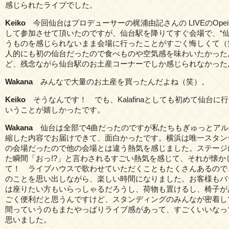
感じられたライブでした。
Keiko
今回仙台はプロデューサーの梶浦由記さんの LIVEのOpein
して参加させて頂いたのですが、仙台駅を降りてすぐ会場で、“仙
うものを感じられないまま会場に行ったことがすごく悔しくて（
人的にも初の仙台だったので食べものや空気感を味わいたかった
ど、残念ながら仙台駅のお土産コーナーでしか感じられなかった
Wakana
みんなで大量のお土産を買ったんだよね（笑）。
Keiko
そうなんです！ でも、Kalafinaとしても初めて仙台に
いうことが嬉しかったです。
Wakana
仙台は全部で4曲だったのですが私たちもぎゅっとアル
縮した内容でお届けできて、面白かったです。横浜は唯一スタン
の会場だったので他の会場とは違う熱気を感じました。ステージ
た瞬間「おっ!?」と言わされるすごい熱気を感じて、それが懐か
て！ ライブハウスで歌わせていただくこともたくさんあるので
のことを思い出しながら、楽しい時間になりました。お客様もバ
は座りたい方もいらっしゃるだろうし、荷物も置けるし、椅子が
ごく便利だと思うんですけど、スタンディングのみんなが密着し
間っていうのもまたやっぱりライブ感があって、すごくいいなっ
思いました。