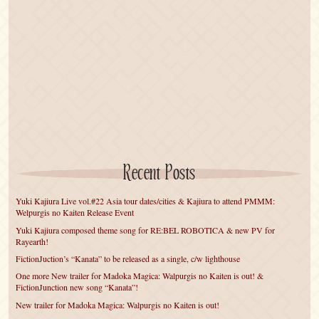
Recent Posts
Yuki Kajiura Live vol.#22 Asia tour dates/cities & Kajiura to attend PMMM:
Welpurgis no Kaiten Release Event
Yuki Kajiura composed theme song for RE:BEL ROBOTICA & new PV for
Rayearth!
FictionJuction’s “Kanata” to be released as a single, c/w lighthouse
One more New trailer for Madoka Magica: Walpurgis no Kaiten is out! &
FictionJunction new song “Kanata”!
New trailer for Madoka Magica: Walpurgis no Kaiten is out!