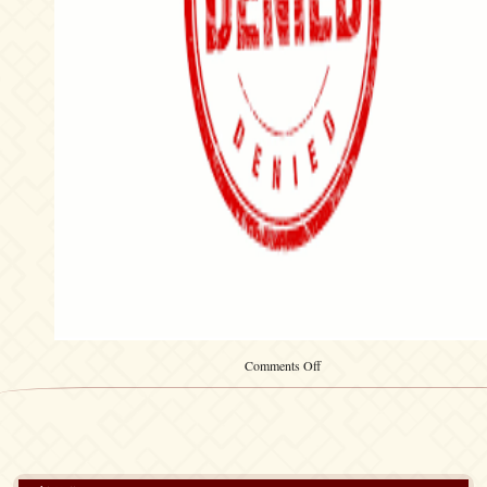
on
Comments Off
Kalafina
&
Yuki
Kajiura
Red
Moon
Concert