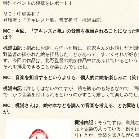
特別イベントの模様をレポート！
ＭＣ：中嶋美和子
登壇者：『アキレスと亀』音楽担当・梶浦由記
MC：今回、『アキレスと亀』の音楽を担当されることになった
は？
梶浦由記：
初めにお話しを伺った時に、画家さんのお話しだと聞
野監督の描かれた絵を拝見したことがあって、すごくそれが好き
す。今回の作品は、北野監督の絵が作品中にあふれているという
それを拝見できることが楽しみでしたね。
MC：音楽を担当するというよりも、個人的に絵を楽しみに（笑
梶浦由記：
詳しくはないのですが、絵を観るのも好きなので、画
で、かつ音楽を付けられるというのがすごく嬉しくて楽しみでし
MC：梶浦さんは、絵や本などを読んで音楽を考える、とお聞き
が。
梶浦由記：
そうですね。単純
元々音楽の入っている、例え
り）とか、音楽を聴きながら