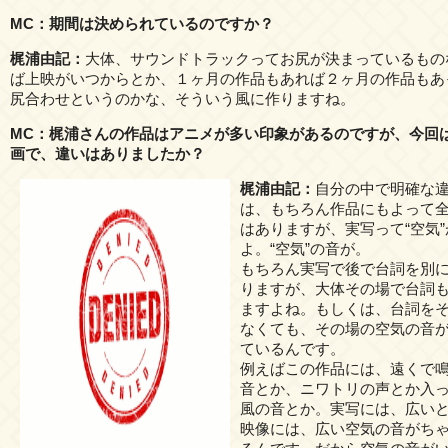
MC：期間は決められているのですか？
梶浦由記：
大体、サウンドトラックってお尻が決まっているもの
ば上映がいつからとか、１ヶ月の作品もあれば２ヶ月の作品もあ
尻合わせというのかな、そういう風に作りますね。
MC：梶浦さんの作品はアニメが多い印象があるのですが、今回
画で、違いはありましたか？
梶浦由記：
自分の中で明確な
は、もちろん作品にもよって
はありますが、実写って“空気
よ。“空気”の音が。
もちろん実写で後で台詞を別
りますが、大体その場で台詞
ますよね。もしくは、台詞を
なくても、その場の空気の音
ているんです。
例えばこの作品には、遠くで
音とか、ニワトリの声とか入
風の音とか。実写には、広い
映像には、広い空気の音がち