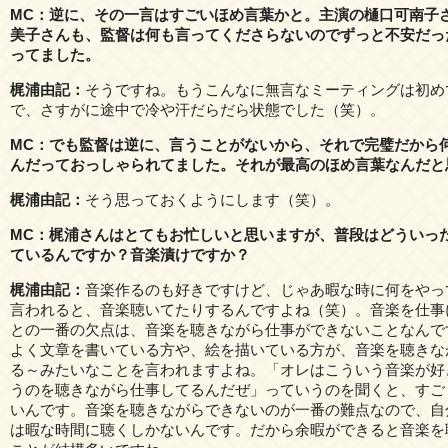
MC：逆に、その一言はすごいほめ言葉かと。主演の樋口可南子
美子さんも、監督は何も言ってくださらないのでずっと不安だっ
ってました。
梶浦由記：
そうですね。もうこんなに無言なミーティングは初め
で、さすがに途中で冷や汗だらだら状態でした（笑）。
MC：でも監督は逆に、言うことがないから、それで完璧だから
んだっておっしゃられてました。それが最高のほめ言葉なんだと
梶浦由記：
そう思っておくようにします（笑）。
MC：梶浦さんはとてもお忙しいと思いますが、普段はどういっ
ているんですか？音楽漬けですか？
梶浦由記：
音楽作るのも好きですけど、じゃあ暇な時に何をやっ
言われると、音楽聴いてたりするんですよね（笑）。音楽を仕事
との一番の欠点は、音楽を聴きながら仕事ができないことなんで
よく文章を書いている方や、絵を描いている方が、音楽を聴きな
る～みたいなことを言われますよね。「オレはこういう音楽が好
うのを聴きながら仕事してるんだぜ」っていうのを聞くと、すご
いんです。音楽を聴きながらできないのが一番の難点なので、自
は暇な時間に聴くしかないんです。だから余暇ができると音楽を