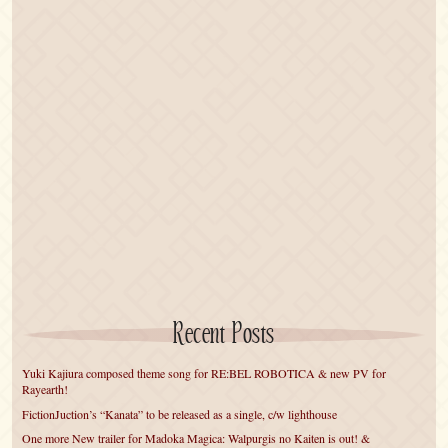
Recent Posts
Yuki Kajiura composed theme song for RE:BEL ROBOTICA & new PV for
Rayearth!
FictionJuction’s “Kanata” to be released as a single, c/w lighthouse
One more New trailer for Madoka Magica: Walpurgis no Kaiten is out! &