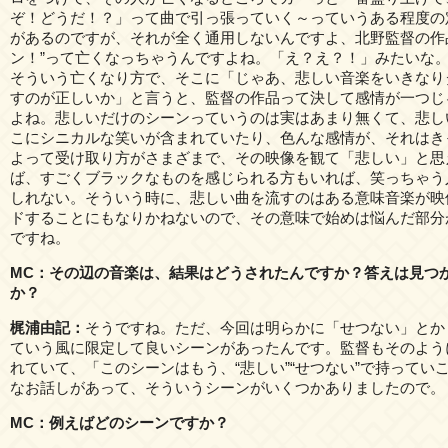
ぞ！どうだ！？」って曲で引っ張っていく～っていうある程度の
があるのですが、それが全く通用しないんですよ、北野監督の作
ン！”って亡くなっちゃうんですよね。「え？え？！」みたいな
そういう亡くなり方で、そこに「じゃあ、悲しい音楽をいきなり
すのが正しいか」と言うと、監督の作品って決して感情が一つじ
よね。悲しいだけのシーンっていうのは実はあまり無くて、悲し
こにシニカルな笑いが含まれていたり、色んな感情が、それはき
よって受け取り方がさまざまで、その映像を観て「悲しい」と思
ば、すごくブラックなものを感じられる方もいれば、笑っちゃう
しれない。そういう時に、悲しい曲を流すのはある意味音楽が映
ドすることにもなりかねないので、その意味で始めは悩んだ部分
ですね。
MC：その辺の音楽は、結果はどうされたんですか？答えは見つ
か？
梶浦由記：
そうですね。ただ、今回は明らかに「せつない」とか
ていう風に限定して良いシーンがあったんです。監督もそのよう
れていて、「このシーンはもう、“悲しい”“せつない”で持ってい
なお話しがあって、そういうシーンがいくつかありましたので。
MC：例えばどのシーンですか？