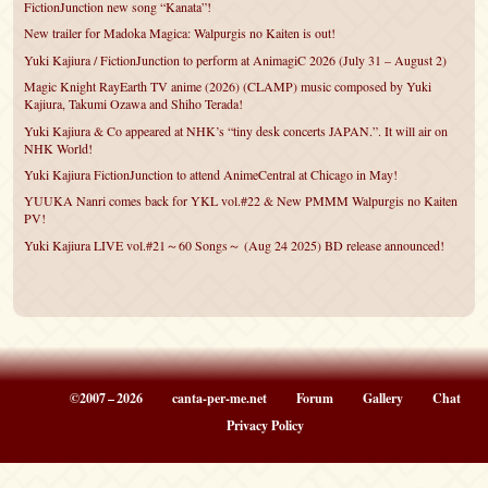
FictionJunction new song “Kanata”!
New trailer for Madoka Magica: Walpurgis no Kaiten is out!
Yuki Kajiura / FictionJunction to perform at AnimagiC 2026 (July 31 – August 2)
Magic Knight RayEarth TV anime (2026) (CLAMP) music composed by Yuki
Kajiura, Takumi Ozawa and Shiho Terada!
Yuki Kajiura & Co appeared at NHK’s “tiny desk concerts JAPAN.”. It will air on
NHK World!
Yuki Kajiura FictionJunction to attend AnimeCentral at Chicago in May!
YUUKA Nanri comes back for YKL vol.#22 & New PMMM Walpurgis no Kaiten
PV!
Yuki Kajiura LIVE vol.#21～60 Songs～ (Aug 24 2025) BD release announced!
©2007 – 2026
canta-per-me.net
Forum
Gallery
Chat
Privacy Policy