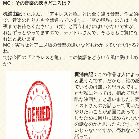
MC：その音楽の聴きどころは？
梶浦由記：
たぶん、『アキレスと亀』とは全く違う音楽、作品的
で、音楽の作り方も全然違っています。『空の境界』の方は「今
夜までお待ちください」（笑）と言うわけにはいかないですが、
ればずっとやってますので、テアトルさんで、そちらもご覧にな
ればと思います。
MC：実写版とアニメ版の音楽の違いなどもわかっていただける
ね。
では今回の『アキレスと亀』、この物語をどういう風に受け止め
か？
梶浦由記：
この作品は人によ
と思うんです。だから、誰の
ていうのは無いと思うんです
ただ私にとっては、初めて観
酷な映画だ」と思いました。
ィストさんのお話しって聞い
やりたいことが頑固にあって
したために周りに認められな
の話なのかと思ったんです。
いじゃないですか。売れない
話って。