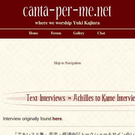
canta-per-me.net
where we worship Yuki Kajiura
Home
Forum
Gallery
Chat
Skip to Navigation
Text Interviews
»
Achilles to Kame Intervi
Interview originally found
here
.
『アキレスと亀』音楽・梶浦由記トークショー＆サイン会レ