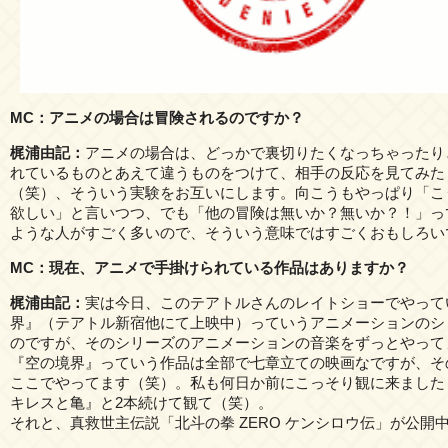
MC：アニメの場合は冒険されるのですか？
梶浦由記：
アニメの場合は、どっかで裏切りたくなっちゃったり
れているものとあえて違うものをつけて、相手の反応を見てみた
（笑）、そういう実験をお互いにします。向こうもやっぱり「こ
欲しい」と言いつつ、でも「他の冒険は無いか？無いか？！」っ
ような人がすごく多いので、そういう意味ではすごくおもしろい
MC：現在、アニメで手掛けられている作品はありますか？
梶浦由記：
実は今日、このテアトルさんのレイトショーでやって
界』（テアトル新宿他にて上映中）っていうアニメーションのシ
のですが、そのシリーズのアニメーションの音楽をずっとやって
『空の境界』っていう作品は全部で七章立ての映画なですが、そ
ここでやってます（笑）。私も何日か前にこっそり観に来ました
キレスと亀』と2本続けて観て（笑）。
それと、真救世主伝説「北斗の拳 ZERO ケンシロウ伝」が公開