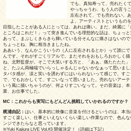
でも、真知寿って、売れたく
やっちゃうわ、もう人の言う
左右されて、でも売れない。
よ。アーティストというもの
目指したことがある人にとっては、あれは痛い。まだ、綺麗に「
ところはこれだ！」って突き進んでいる理想的な話は、ちょっと
あって、まぶしくきらきら輝いている分そんなに痛さはないので
ちょっとね、胸に相当きましたね。
ああいう、なんかこういうの（人に左右されるとか）って誰にで
んです。それがすごくリアルで。またそれをおもしろおかしく描
ね、北野監督が。そこで大笑いする方と、「あぁ、痛たたたた」
と、たぶん両極端でいらっしゃるんじゃないかなぁって思いまし
タバタ感が、涙と笑いを誘わずにはいられないって感じで。すご
で、でもおかしくて、すごいなって思いました。売れないアーテ
いう風に描いちゃうのが、何よりすごいなって。その音楽は、本
業、お仕事でした。
MC：これからも実写にもどんどん挑戦していかれるのですか？
梶浦由記：
はい、基本的に映像に音楽を付けるというのは、本当
すごく楽しい、仕事といえないくらい楽しい作業なので、色んな
ンジできたらなと思っています。
※Yuki Kajiura LIVE Vol.#3 開催決定！（詳細は下記）