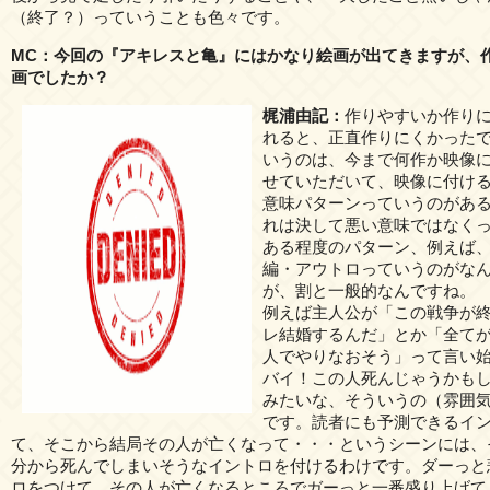
（終了？）っていうことも色々です。
MC：今回の『アキレスと亀』にはかなり絵画が出てきますが、
画でしたか？
梶浦由記：
作りやすいか作り
れると、正直作りにくかった
いうのは、今まで何作か映像
せていただいて、映像に付け
意味パターンっていうのがあ
れは決して悪い意味ではなく
ある程度のパターン、例えば
編・アウトロっていうのがな
が、割と一般的なんですね。
例えば主人公が「この戦争が
レ結婚するんだ」とか「全て
人でやりなおそう」って言い
バイ！この人死んじゃうかも
みたいな、そういうの（雰囲
です。読者にも予測できるイ
て、そこから結局その人が亡くなって・・・というシーンには、
分から死んでしまいそうなイントロを付けるわけです。ダーっと
ロをつけて、その人が亡くなるところでガーっと一番盛り上げて