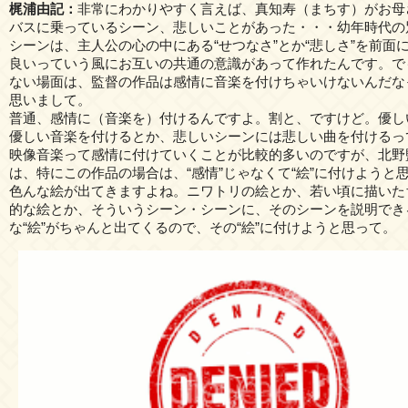
梶浦由記：
非常にわかりやすく言えば、真知寿（まちす）がお母
バスに乗っているシーン、悲しいことがあった・・・幼年時代の
シーンは、主人公の心の中にある“せつなさ”とか“悲しさ”を前面
良いっていう風にお互いの共通の意識があって作れたんです。で
ない場面は、監督の作品は感情に音楽を付けちゃいけないんだな
思いまして。
普通、感情に（音楽を）付けるんですよ。割と、ですけど。優し
優しい音楽を付けるとか、悲しいシーンには悲しい曲を付けるっ
映像音楽って感情に付けていくことが比較的多いのですが、北野
は、特にこの作品の場合は、“感情”じゃなくて“絵”に付けようと
色んな絵が出てきますよね。ニワトリの絵とか、若い頃に描いた
的な絵とか、そういうシーン・シーンに、そのシーンを説明でき
な“絵”がちゃんと出てくるので、その“絵”に付けようと思って。