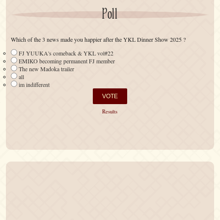
Poll
Which of the 3 news made you happier after the YKL Dinner Show 2025 ?
FJ YUUKA's comeback & YKL vol#22
EMIKO becoming permanent FJ member
The new Madoka trailer
all
im indifferent
Results