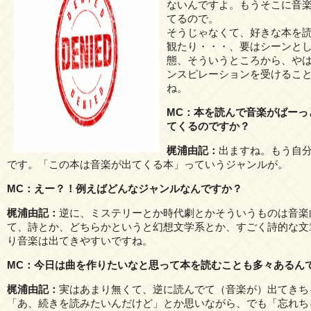
ないんですよ。もうそこに音
てるので。
そうじゃなくて、好きな本を
観たり・・・、要はシーンとし
態、そういうところから、や
ンスピレーションを受けるこ
ね。
MC：本を読んで音楽がばーっ
てくるのですか？
梶浦由記：
出ますね。もう自
です。「この本は音楽が出てくる本」っていうジャンルが。
MC：えー？！例えばどんなジャンルなんですか？
梶浦由記：
逆に、ミステリーとか時代劇とかそういうものは音楽
て、詩とか、どちらかというと幻想文学系とか、すごく詩的な文
り音楽は出てきやすいですね。
MC：今日は曲を作りたいなと思って本を読むことも多々あるん
梶浦由記：
実はあまり無くて、逆に読んでて（音楽が）出てきち
「あ、続きを読みたいんだけど」とか思いながら、でも「忘れち