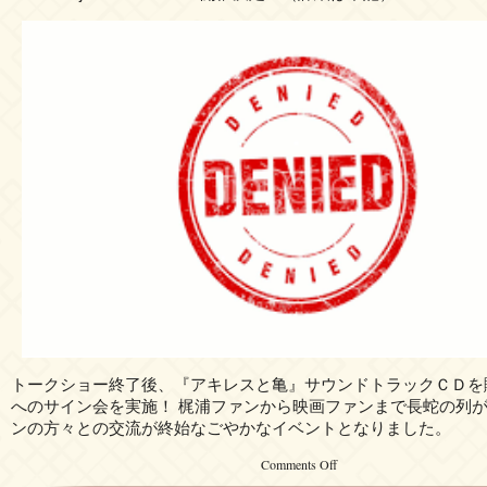
トークショー終了後、『アキレスと亀』サウンドトラックＣＤを
へのサイン会を実施！ 梶浦ファンから映画ファンまで長蛇の列
ンの方々との交流が終始なごやかなイベントとなりました。
on
Comments Off
Achilles