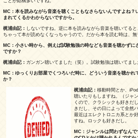
ことが結構多いですね。
MC：本を読みながら音楽を聴くこともなさらないんですよね？
まれてくるかわからないですから。
梶浦由記：
しないですね。逆に本を読みながら音楽を聴いてると
ちゃって本が読めなくなっちゃうので。だから本を読む時は、無
MC：小さい時から、例えば試験勉強の時なども音楽を聴かずに
ですか？
梶浦由記：
ガンガン聴いてました（笑）。試験勉強は聴いてまし
MC：ゆっくりお部屋でくつろいだ時に、どういう音楽を聴かれ
か？
梶浦由記：
移動時間とか、iPo
聴いたりもしますね。（ジャ
くので、クラシックも好きだ
きだし、その日によって全然
最近はエレクトロニカ系とか
すね。ロックも好きだし。
MC：ジャンルは問わずなんで
のCDとかは聴かれるんですか