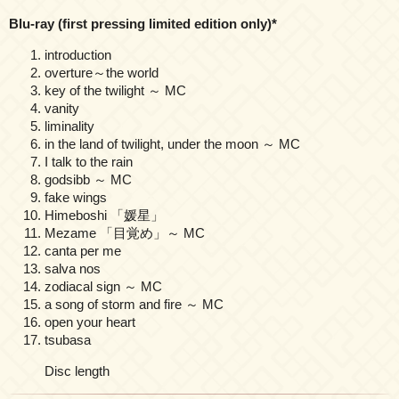
Blu-ray (first pressing limited edition only)
*
introduction
overture～the world
key of the twilight ～ MC
vanity
liminality
in the land of twilight, under the moon ～ MC
I talk to the rain
godsibb ～ MC
fake wings
Himeboshi 「媛星」
Mezame 「目覚め」～ MC
canta per me
salva nos
zodiacal sign ～ MC
a song of storm and fire ～ MC
open your heart
tsubasa
Disc length