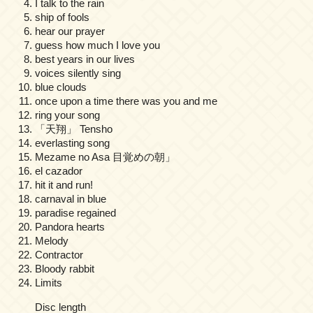
I talk to the rain
ship of fools
hear our prayer
guess how much I love you
best years in our lives
voices silently sing
blue clouds
once upon a time there was you and me
ring your song
「天翔」 Tensho
everlasting song
Mezame no Asa 目覚めの朝」
el cazador
hit it and run!
carnaval in blue
paradise regained
Pandora hearts
Melody
Contractor
Bloody rabbit
Limits
Disc length