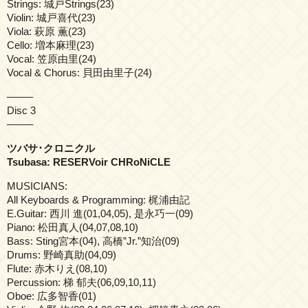
Strings: 城戸Strings(23)
Violin: 城戸喜代(23)
Viola: 萩原 薫(23)
Cello: 増本麻理(23)
Vocal: 笠原由里(24)
Vocal & Chorus: 貝田由里子(24)
——–
Disc 3
——–
ツバサ･クロニクル
Tsubasa: RESERVoir CHRoNiCLE
MUSICIANS:
All Keyboards & Programming: 梶浦由記
E.Guitar: 西川 進(01,04,05), 是永巧一(09)
Piano: 松田真人(04,07,08,10)
Bass: Sting宮本(04), 高橋”Jr.”知治(09)
Drums: 野崎真助(04,09)
Flute: 赤木りえ(08,10)
Percussion: 梯 郁夫(06,09,10,11)
Oboe: 広多智香(01)