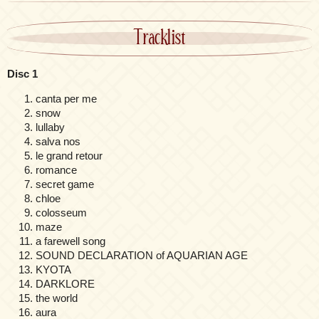
Tracklist
Disc 1
canta per me
snow
lullaby
salva nos
le grand retour
romance
secret game
chloe
colosseum
maze
a farewell song
SOUND DECLARATION of AQUARIAN AGE
KYOTA
DARKLORE
the world
aura