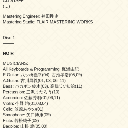
CD STAFF
(…)
Mastering Engineer: 袴田剛史
Mastering Studio: FLAIR MASTERING WORKS
——–
Disc 1
——–
NOIR
MUSICIANS:
All Keyboards & Programming: 梶浦由記
E.Guitar: 八ッ橋義幸(04), 古池孝浩(05,09)
A.Guitar: 古川昌義(01, 03, 06, 11)
Bass: バカボン鈴木(03), 高橋”Jr.”知治(11)
Percussion: 三沢またろう(10)
Accordion: 佐藤芳明(01,06,11)
Violin: 今野 均(01,03,04)
Cello: 笠原あやの(01)
Saxophone: 矢口博康(09)
Flute: 若松純子(09)
Bagpipe: 山根 篤(05,09)