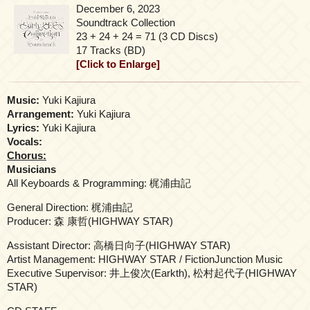
December 6, 2023
Soundtrack Collection
23 + 24 + 24 = 71 (3 CD Discs)
17 Tracks (BD)
[Click to Enlarge]
Music:
Yuki Kajiura
Arrangement:
Yuki Kajiura
Lyrics:
Yuki Kajiura
Vocals:
Chorus:
Musicians
All Keyboards & Programming: 梶浦由記
General Direction: 梶浦由記
Producer: 森 康哲(HIGHWAY STAR)
Assistant Director: 高橋日向子(HIGHWAY STAR)
Artist Management: HIGHWAY STAR / FictionJunction Music
Executive Supervisor: 井上俊次(Earkth), 松村起代子(HIGHWAY
STAR)