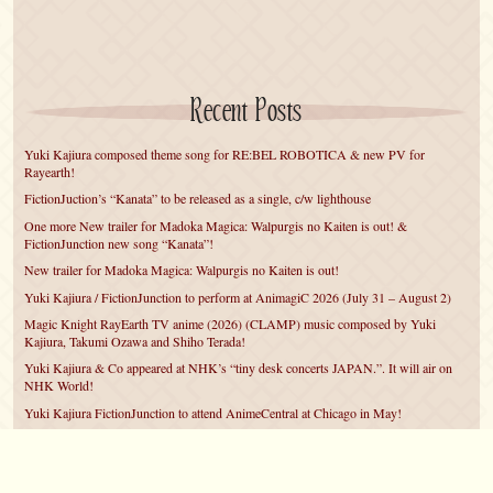
Recent Posts
Yuki Kajiura composed theme song for RE:BEL ROBOTICA & new PV for
Rayearth!
FictionJuction’s “Kanata” to be released as a single, c/w lighthouse
One more New trailer for Madoka Magica: Walpurgis no Kaiten is out! &
FictionJunction new song “Kanata”!
New trailer for Madoka Magica: Walpurgis no Kaiten is out!
Yuki Kajiura / FictionJunction to perform at AnimagiC 2026 (July 31 – August 2)
Magic Knight RayEarth TV anime (2026) (CLAMP) music composed by Yuki
Kajiura, Takumi Ozawa and Shiho Terada!
Yuki Kajiura & Co appeared at NHK’s “tiny desk concerts JAPAN.”. It will air on
NHK World!
Yuki Kajiura FictionJunction to attend AnimeCentral at Chicago in May!
YUUKA Nanri comes back for YKL vol.#22 & New PMMM Walpurgis no Kaiten
PV!
Yuki Kajiura LIVE vol.#21～60 Songs～ (Aug 24 2025) BD release announced!