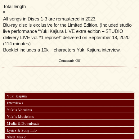
Total length
*
All songs in Discs 1-3 are remastered in 2023.
Blu-ray disc is exclusive for the Limited Edition. (Included studio
live performance “Yuki Kajiura LIVE extra edition – STUDIO
delivery LIVE vol.#1 reprise!” delivered on September 18, 2020
(114 minutes)
Booklet includes a 10k – characters Yuki Kajiura interview.
on
Comments Off
Yuki
Kajiura
–
30th
Anniversary
Early
BEST
Yuki Kajiura
Collection
Interviews
for
Soundtrack
Yuki’s Vocalists
Yuki’s Musicians
Media & Downloads
Lyrics & Song Info
Sheet Music