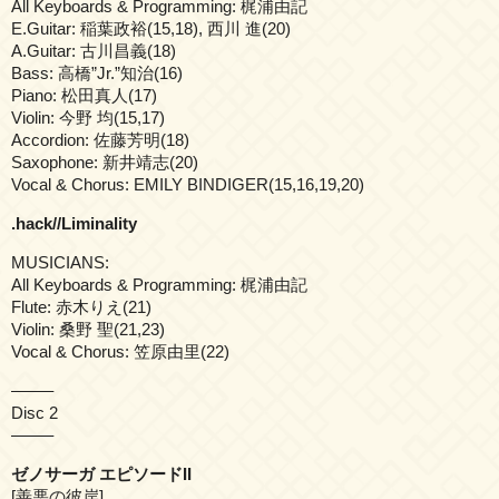
All Keyboards & Programming: 梶浦由記
E.Guitar: 稲葉政裕(15,18), 西川 進(20)
A.Guitar: 古川昌義(18)
Bass: 高橋”Jr.”知治(16)
Piano: 松田真人(17)
Violin: 今野 均(15,17)
Accordion: 佐藤芳明(18)
Saxophone: 新井靖志(20)
Vocal & Chorus: EMILY BINDIGER(15,16,19,20)
.hack//Liminality
MUSICIANS:
All Keyboards & Programming: 梶浦由記
Flute: 赤木りえ(21)
Violin: 桑野 聖(21,23)
Vocal & Chorus: 笠原由里(22)
——–
Disc 2
——–
ゼノサーガ エピソードII
[善悪の彼岸]