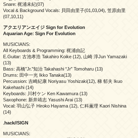
Snare: 梶浦未紀(07)
Vocal & Background Vocals: 貝田由里子(01,03,04), 笠原由里
(07,10,11)
アクエリアンエイジ Sign for Evolution
Aquarian Age: Sign For Evolution
MUSICIANS:
All Keyboards & Programming: 梶浦由記
E.Guitar: 古池孝浩 Takahiro Koike (12), 山崎 淳Jun Yamazaki
(13)
Bass: 高橋”Jr.”知治 Takahashi “Jr” Tomoharu (13)
Drums: 田中一光 Ikko Tanaka(13)
Percussion: 吉崎紀康 Noriyasu Yoshizaki(12), 梯 郁夫 Ikuo
Kakehashi (14)
Keyboards: 川村ケン Ken Kawamura (13)
Saxophone: 新井靖志 Yasushi Arai (13)
Vocal: 羽山弘子 Hiroko Hayama (12), 仁科薫理 Kaori Nishina
(14)
.hack//SIGN
MUSICIANS: