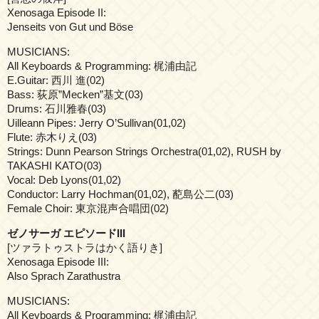
Xenosaga Episode II:
Jenseits von Gut und Böse
MUSICIANS:
All Keyboards & Programming: 梶浦由記
E.Guitar: 西川 進(02)
Bass: 荻原”Mecken”基文(03)
Drums: 石川雅春(03)
Uilleann Pipes: Jerry O’Sullivan(01,02)
Flute: 赤木りえ(03)
Strings: Dunn Pearson Strings Orchestra(01,02), RUSH by
TAKASHI KATO(03)
Vocal: Deb Lyons(01,02)
Conductor: Larry Hochman(01,02), 蓜島公二(03)
Female Choir: 東京混声合唱団(02)
ゼノサーガ エピソードIII
[ツァラトゥストラはかく語りき]
Xenosaga Episode III:
Also Sprach Zarathustra
MUSICIANS:
All Keyboards & Programming: 梶浦由記