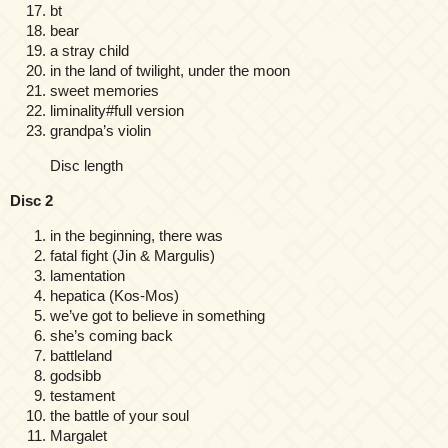
bt
bear
a stray child
in the land of twilight, under the moon
sweet memories
liminality#full version
grandpa’s violin
Disc length
Disc 2
in the beginning, there was
fatal fight (Jin & Margulis)
lamentation
hepatica (Kos-Mos)
we’ve got to believe in something
she’s coming back
battleland
godsibb
testament
the battle of your soul
Margalet