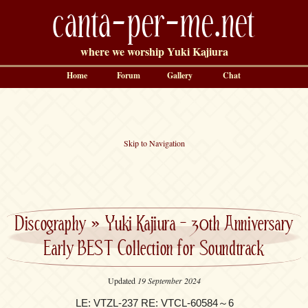
canta-per-me.net
where we worship Yuki Kajiura
Home
Forum
Gallery
Chat
Skip to Navigation
Discography
»
Yuki Kajiura – 30th Anniversary
Early BEST Collection for Soundtrack
Updated
19 September 2024
LE: VTZL-237 RE: VTCL-60584～6