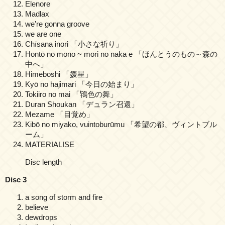
Elenore
Madlax
we’re gonna groove
we are one
Chīsana inori 「小さな祈り」
Hontō no mono ~ mori no naka e 「ほんとうのもの～森の
中へ」
Himeboshi 「媛星」
Kyō no hajimari 「今日の始まり」
Tokiiro no mai 「鴇色の舞」
Duran Shoukan 「デュラン召還」
Mezame 「目覚め」
Kibō no miyako, vuintoburūmu 「希望の都、ヴィントブル
ーム」
MATERIALISE
Disc length
Disc 3
a song of storm and fire
believe
dewdrops