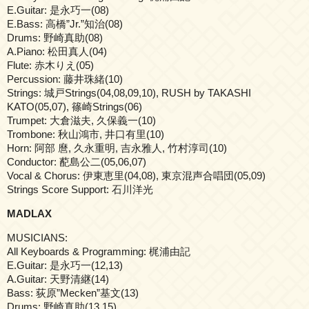
E.Guitar: 是永巧一(08)
E.Bass: 高橋”Jr.”知治(08)
Drums: 野崎真助(08)
A.Piano: 松田真人(04)
Flute: 赤木りえ(05)
Percussion: 藤井珠緒(10)
Strings: 城戸Strings(04,08,09,10), RUSH by TAKASHI
KATO(05,07), 篠崎Strings(06)
Trumpet: 大倉滋夫, 久保義一(10)
Trombone: 秋山鴻市, 井口有里(10)
Horn: 阿部 麿, 久永重明, 吉永雅人, 竹村淳司(10)
Conductor: 蓜島公二(05,06,07)
Vocal & Chorus: 伊東恵里(04,08), 東京混声合唱団(05,09)
Strings Score Support: 石川洋光
MADLAX
MUSICIANS:
All Keyboards & Programming: 梶浦由記
E.Guitar: 是永巧一(12,13)
A.Guitar: 天野清継(14)
Bass: 荻原”Mecken”基文(13)
Drums: 野崎真助(13,15)